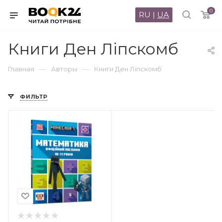
0
RU
|
UA
Книги Ден Ліпскомб
—
—
Главная
Авторы
Книги Ден Ліпскомб
ФИЛЬТР