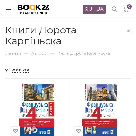
0
RU
|
UA
Книги Дорота
Карпіньска
—
—
Главная
Авторы
Книги Дорота Карпіньска
ФИЛЬТР