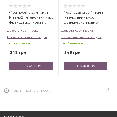
Французька за 4 тижні.
Французька за 4 тижні.
Рівень 2. Інтенсивнй курс
Інтенсивний курс
французької мови з
французької мови з
електронним
електронним
Дорота Карпіньска
Дорота Карпіньска
аудіододатком
аудіододатком
Навчальна книга Богдан
Навчальна книга Богдан
В наличии
В наличии
349
грн
349
грн
В КОРЗИНУ
В КОРЗИНУ
ВЕРНУТЬСЯ В СПИСОК