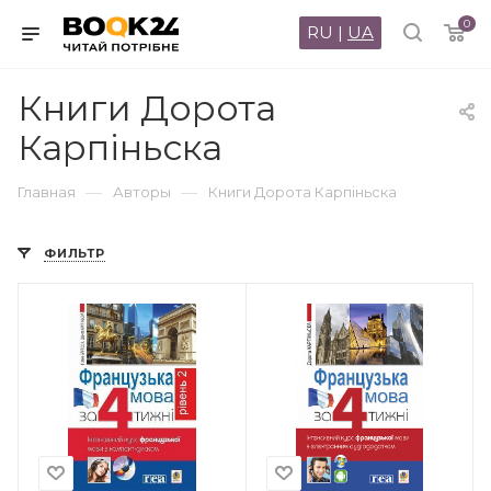
0
RU
|
UA
Книги Дорота
Карпіньска
—
—
Главная
Авторы
Книги Дорота Карпіньска
ФИЛЬТР