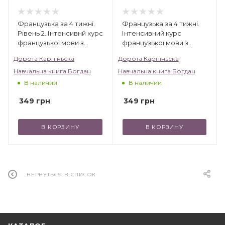
Французька за 4 тижні.
Французька за 4 тижні.
Рівень 2. Інтенсивнй курс
Інтенсивний курс
французької мови з
французької мови з
електронним
електронним
Дорота Карпіньска
Дорота Карпіньска
аудіододатком
аудіододатком
Навчальна книга Богдан
Навчальна книга Богдан
В наличии
В наличии
349
грн
349
грн
В КОРЗИНУ
В КОРЗИНУ
ВЕРНУТЬСЯ В СПИСОК