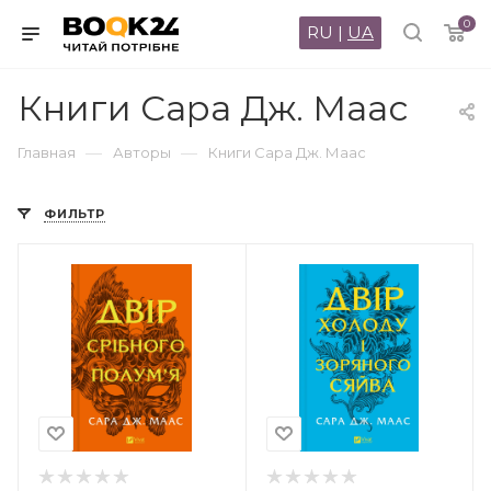
0
RU
|
UA
Книги Сара Дж. Маас
—
—
Главная
Авторы
Книги Сара Дж. Маас
ФИЛЬТР