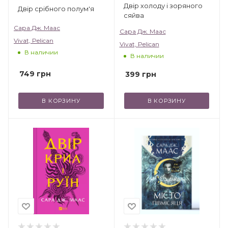
Двір холоду і зоряного
Двір срібного полум'я
сяйва
Сара Дж. Маас
Сара Дж. Маас
Vivat, Pelican
Vivat, Pelican
В наличии
В наличии
749
грн
399
грн
В КОРЗИНУ
В КОРЗИНУ