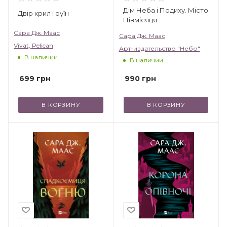
Дім Неба і Подиху. Місто
Двір крил і руїн
Півмісяця
Сара Дж. Маас
Сара Дж. Маас
Vivat, Pelican
Арт-издательство "Небо"
В наличии
В наличии
699
грн
990
грн
В КОРЗИНУ
В КОРЗИНУ