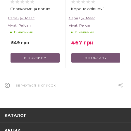
Спадкоємиця вогню
Корона опівночі
Сара Дж. Маас
Сара Дж. Маас
Vivat, Pelican
Vivat, Pelican
В наличии
В наличии
467
грн
549
грн
В КОРЗИНУ
В КОРЗИНУ
ВЕРНУТЬСЯ В СПИСОК
КАТАЛОГ
АКЦИИ