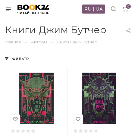
0
RU
|
UA
Книги Джим Бутчер
—
—
Главная
Авторы
Книги Джим Бутчер
ФИЛЬТР