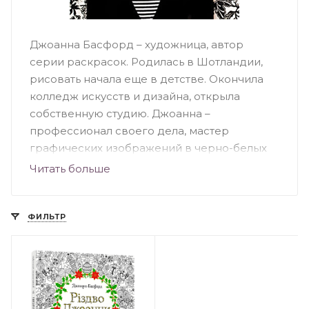
Джоанна Басфорд – художница, автор
серии раскрасок. Родилась в Шотландии,
рисовать начала еще в детстве. Окончила
колледж искусств и дизайна, открыла
собственную студию. Джоанна –
профессионал своего дела, мастер
графических изображений в черно-белых
тонах. Ее клиентами являются крупные
Читать больше
компании и торговые марки. Известность
художнице принесли ее раскраски
«Заколдованный лес» и «Волшебный сад»,
ФИЛЬТР
которые пользуются популярностью как
среди взрослых, так и среди детей.
Особенность творчества Джоанны –
уникальный стиль, высокая детализация,
использование смелых контуров в