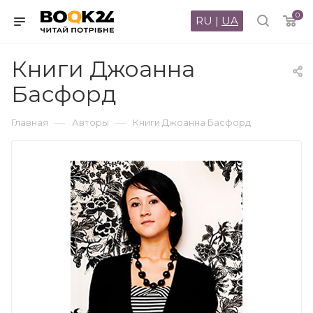
0
RU
|
UA
Книги Джоанна
Басфорд
—
—
Главная
Авторы
Книги Джоанна Басфорд