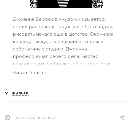
Джоанна Басфорд – художница, автор
серии раскрасок. Родилась в Шотландии,
рисовать начала еще в детстве. Окончила
колледж искусств и дизайна, открыла
собственную студию. Джоанна –
профессионал своего дела, мастер
графических изображений в черно-белых
тонах. Ее клиентами являются крупные
Читать больше
компании и торговые марки. Известность
художнице принесли ее раскраски
«Заколдованный лес» и «Волшебный сад»,
ФИЛЬТР
которые пользуются популярностью как
среди взрослых, так и среди детей.
Особенность творчества Джоанны –
ВЕРНУТЬСЯ В СПИСОК
уникальный стиль, высокая детализация,
использование смелых контуров в