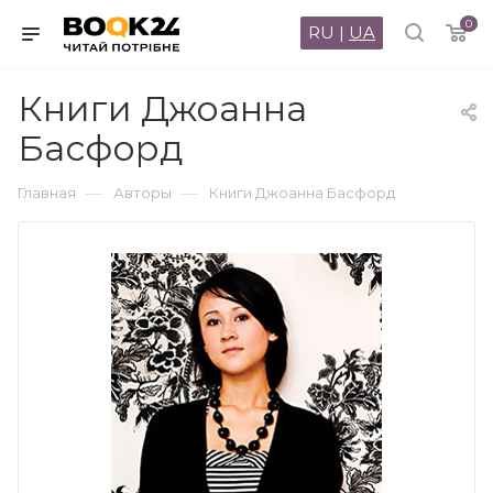
0
RU
|
UA
Книги Джоанна
Басфорд
—
—
Главная
Авторы
Книги Джоанна Басфорд