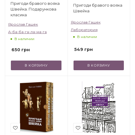
Пригоди бравого вояка
Пригоди бравого вояка
Швейка. Подарункова
Швейка
класика
Ярослав Гашек
Ярослав Гашек
Лаборатория
А-ба-ба-га-ла-ма-га
В наличии
В наличии
549
грн
650
грн
В КОРЗИНУ
В КОРЗИНУ