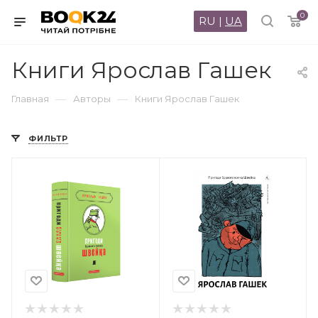
0
RU
|
UA
Книги Ярослав Гашек
—
—
Главная
Авторы
Книги Ярослав Гашек
ФИЛЬТР