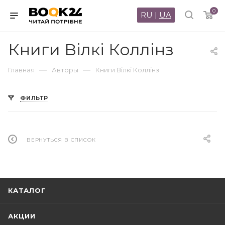
0
RU
|
UA
Книги Вілкі Коллінз
—
—
Главная
Авторы
Книги Вілкі Коллінз
ФИЛЬТР
ВЕРНУТЬСЯ В СПИСОК
КАТАЛОГ
АКЦИИ