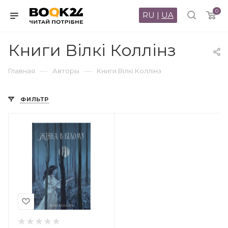
0
RU
|
UA
Книги Вілкі Коллінз
—
—
Главная
Авторы
Книги Вілкі Коллінз
ФИЛЬТР