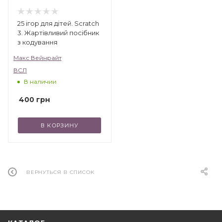
25 ігор для дітей. Scratch
3. Жартівливий посібник
з кодування
Макс Вейнрайт
ВСЛ
В наличии
400
грн
В КОРЗИНУ
ВЕРНУТЬСЯ В СПИСОК