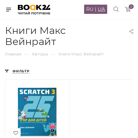
0
RU
|
UA
Книги Макс
Вейнрайт
—
—
Главная
Авторы
Книги Макс Вейнрайт
ФИЛЬТР