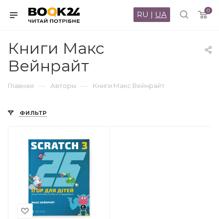
0
RU
|
UA
Книги Макс
Вейнрайт
—
—
Главная
Авторы
Книги Макс Вейнрайт
ФИЛЬТР