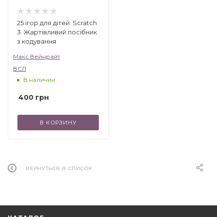
25 ігор для дітей. Scratch
3. Жартівливий посібник
з кодування
Макс Вейнрайт
ВСЛ
В наличии
400
грн
В КОРЗИНУ
ВЕРНУТЬСЯ В СПИСОК