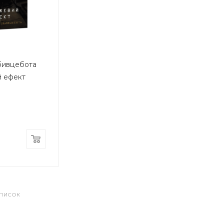
бивцебота
й ефект
СПИСОК