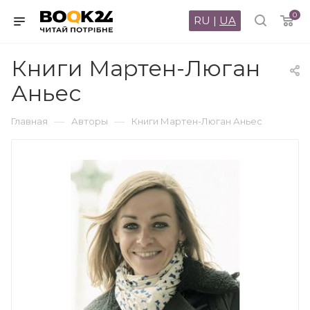
0
RU
|
UA
Книги Мартен-Люган
Аньес
—
—
Главная
Авторы
Книги Мартен-Люган Аньес