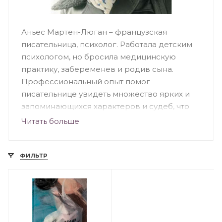
Аньес Мартен-Люган – французская
писательница, психолог. Работала детским
психологом, но бросила медицинскую
практику, забеременев и родив сына.
Профессиональный опыт помог
писательнице увидеть множество ярких и
запоминающихся характеров и судеб, что
отражается в ее произведениях. Написав
Читать больше
свой первый роман, Аньес самостоятельно
разместила его в интернете после отказов
от многих издательств. И вскоре ее
ФИЛЬТР
произведение «Счастливые люди читают
книжки» стало популярным и было
выпущено в свет парижским издательством.
Это грустная история о том, что есть жизнь
«до» и «после» утраты своих близких.