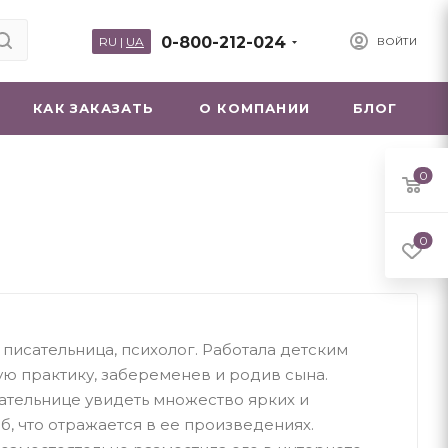
0-800-212-024
RU
|
UA
ВОЙТИ
КАК ЗАКАЗАТЬ
О КОМПАНИИ
БЛОГ
0
0
писательница, психолог. Работала детским
ю практику, забеременев и родив сына.
тельнице увидеть множество ярких и
, что отражается в ее произведениях.