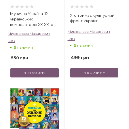
Музична Україна. 12
Хто тримає культурний
українських
фронт України
композиторів ХХ-ХХІ ст.
Мирослава Макаревич
Мирослава Макаревич
IPIO
IPIO
В наличии
В наличии
499
грн
550
грн
В КОРЗИНУ
В КОРЗИНУ