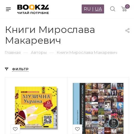
0
RU
|
UA
Книги Мирослава
Макаревич
—
—
Главная
Авторы
Книги Мирослава Макаревич
ФИЛЬТР