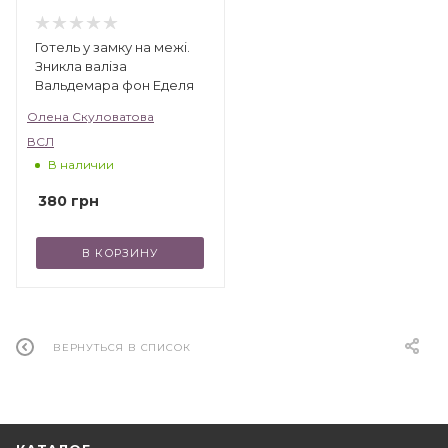
Готель у замку на межі.
Зникла валіза
Вальдемара фон Еделя
Олена Скуловатова
ВСЛ
В наличии
380
грн
В КОРЗИНУ
ВЕРНУТЬСЯ В СПИСОК