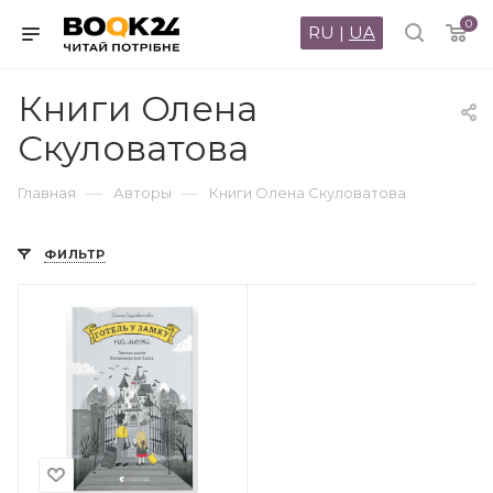
0
RU
|
UA
Книги Олена
Скуловатова
—
—
Главная
Авторы
Книги Олена Скуловатова
ФИЛЬТР