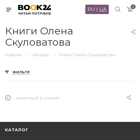
0
RU
|
UA
Книги Олена
Скуловатова
—
—
Главная
Авторы
Книги Олена Скуловатова
ФИЛЬТР
ВЕРНУТЬСЯ В СПИСОК
КАТАЛОГ