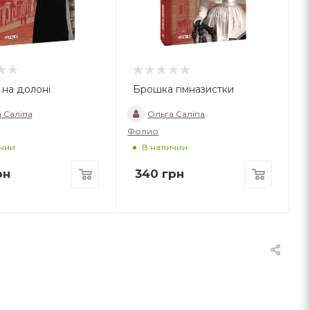
на долоні
Брошка гімназистки
 Саліпа
Ольга Саліпа
Фолио
чии
В наличии
рн
340
грн