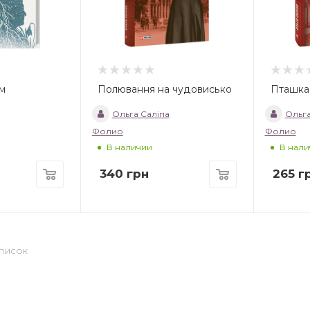
ям
Полювання на чудовисько
Пташка 
Ольга Саліпа
Ольга
Фолио
Фолио
В наличии
В нали
340
грн
265
г
СПИСОК