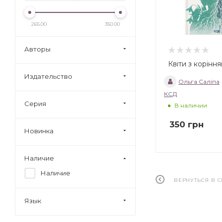
265.00
350.00
Авторы
Квіти з корінн
Издательство
Ольга Саліпа
КСД
Серия
В наличии
350
грн
Новинка
Наличие
Наличие
ВЕРНУТЬСЯ В 
Язык