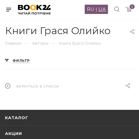
0
RU
|
UA
Книги Грася Олийко
—
—
Главная
Авторы
Книги Грася Олийко
ФИЛЬТР
ВЕРНУТЬСЯ В СПИСОК
КАТАЛОГ
АКЦИИ