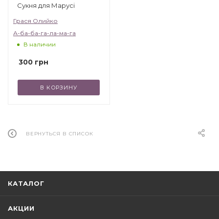
Сукня для Марусі
Грася Олийко
А-ба-ба-га-ла-ма-га
В наличии
300
грн
В КОРЗИНУ
ВЕРНУТЬСЯ В СПИСОК
КАТАЛОГ
АКЦИИ