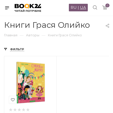
0
RU
|
UA
Книги Грася Олийко
—
—
Главная
Авторы
Книги Грася Олийко
ФИЛЬТР