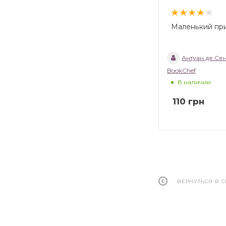
Маленький пр
Антуан де Се
BookChef
В наличии
110
грн
ВЕРНУТЬСЯ В 