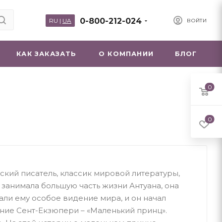
0-800-212-024
RU
|
UA
ВОЙТИ
КАК ЗАКАЗАТЬ
О КОМПАНИИ
БЛОГ
0
0
ский писатель, классик мировой литературы,
занимала большую часть жизни Антуана, она
али ему особое видение мира, и он начал
ние Сент-Екзюпери – «Маленький принц».