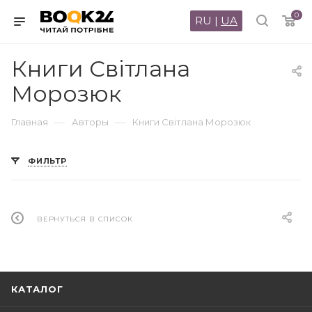
0
RU
|
UA
Книги Світлана
Морозюк
—
—
Главная
Авторы
Книги Світлана Морозюк
ФИЛЬТР
ВЕРНУТЬСЯ В СПИСОК
КАТАЛОГ