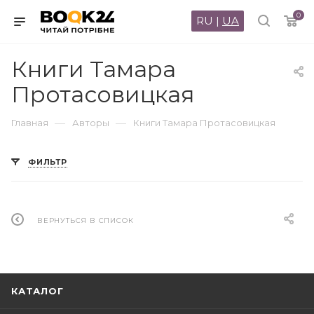
0
RU
|
UA
Книги Тамара
Протасовицкая
—
—
Главная
Авторы
Книги Тамара Протасовицкая
ФИЛЬТР
ВЕРНУТЬСЯ В СПИСОК
КАТАЛОГ