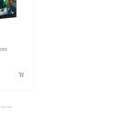
улер
СПИСОК