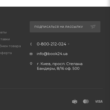
есмотря на драматический для себя уход,
ие языки мира, и вам непременно нужно
иями.
ПОДПИСАТЬСЯ НА РАССЫЛКУ
латы
ставки
0-800-212-024
обмен товара
оферта
info@book24.ua
г. Киев, просп. Степана
Бандеры, 8/16 оф. 500