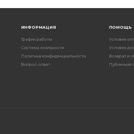
борьбы и будет действовать даже н
сможет одержать победу над злом.
Книги Толкина переведены на мног
познакомиться с этими произведен
ИНФОРМАЦИЯ
ПОМОЩЬ
График работы
Условия оп
Система лояльности
Условия до
Политика конфиденциальности
Возврат и 
Вопрос-ответ
Публичная 