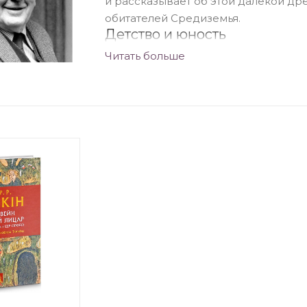
и рассказывает об этой далекой дре
обитателей Средиземья.
Детство и юность
Читать больше
Джон Толкин родился в небольшом 
1892года. Отец Джона умер, когда ма
его мать, и он вместе со братом ос
практически сразу опеку над ними
наставник его матери.
В 16 лет Толкин влюбился, однако е
девушкой до достижения им соверше
своем сердце нежные чувства. Одна
он добился огромных успехов в спор
как ему исполнился 21 год, сделал
момент девушка была помолвлена с
вышла за него замуж.
Толкин прошел Первую и Вторую ми
привлекала работа в Оксфордском 