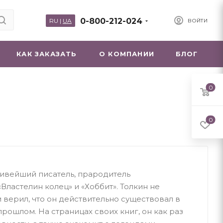
0-800-212-024
RU
|
UA
ВОЙТИ
КАК ЗАКАЗАТЬ
О КОМПАНИИ
БЛОГ
0
0
ливейший писатель, прародитель
Властелин колец» и «Хоббит». Толкин не
 верил, что он действительно существовал в
рошлом. На страницах своих книг, он как раз