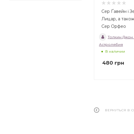
Сер Ґавейн і 
Лицар, а також
Сер Орфео
Толкин Джон Р
Астролябия
В наличии
480
грн
ВЕРНУТЬСЯ В 