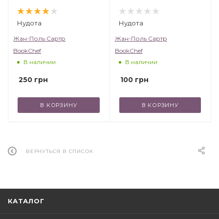
Нудота
Нудота
Жан-Поль Сартр
Жан-Поль Сартр
BookChef
BookChef
В наличии
В наличии
250
грн
100
грн
В КОРЗИНУ
В КОРЗИНУ
ВЕРНУТЬСЯ В СПИСОК
КАТАЛОГ