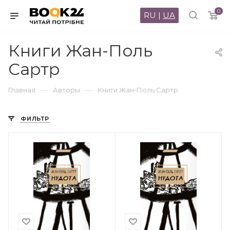
0
RU
|
UA
Книги Жан-Поль
Сартр
—
—
Главная
Авторы
Книги Жан-Поль Сартр
ФИЛЬТР