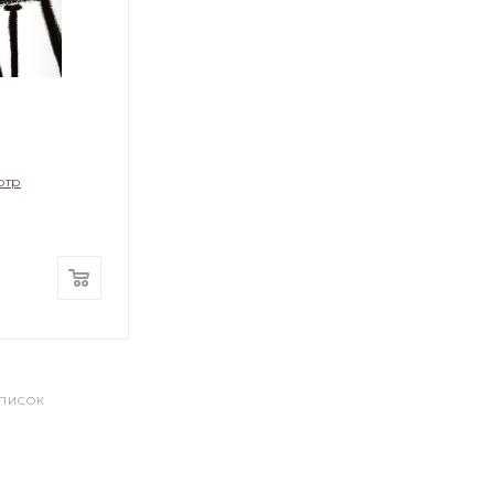
ртр
СПИСОК