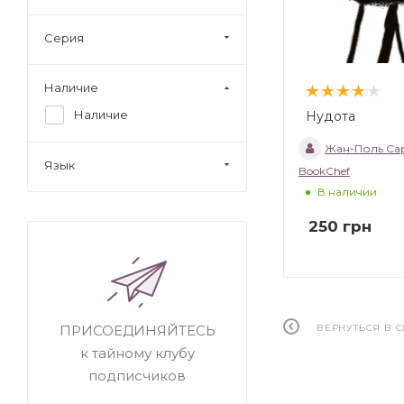
Серия
Наличие
Наличие
Нудота
Жан-Поль Са
Язык
BookChef
В наличии
250
грн
ВЕРНУТЬСЯ В 
ПРИСОЕДИНЯЙТЕСЬ
к тайному клубу
подписчиков