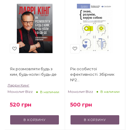
Як розмовляти будь з
Рік особистої
ким, будь-коли і будь-де
ефективності. Збірник
№2
Ларри Кинг
(Внутрішньоособистісний
інтелект)
Монолит Bizz
Монолит Bizz
В наличии
В наличии
520
грн
500
грн
В КОРЗИНУ
В КОРЗИНУ