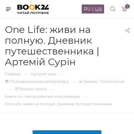
0
RU
|
UA
One Life: живи на
полную. Дневник
путешественника |
Артемій Сурін
—
—
Главная
Каталог книг
—
🌍 Познавательная литература
📊 Бизнес. Психология
—
—
🦉 Бизнес-книги
—
Книги по саморазвитию и мотивации
One Life: живи на полную. Дневник путешественника