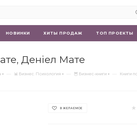
НОВИНКИ
ХИТЫ ПРОДАЖ
ТОП ПРОЕКТЫ
ате, Деніел Мате
—
—
—
а
📊 Бизнес. Психология
🦉 Бизнес-книги
Книги п
В ЖЕЛАЕМОЕ