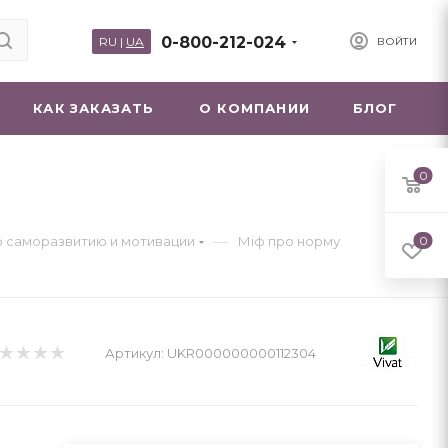
0-800-212-024
RU
|
UA
ВОЙТИ
КАК ЗАКАЗАТЬ
О КОМПАНИИ
БЛОГ
0
—
о саморазвитию и мотивации
Міф про норму
0
Артикул:
UKR000000000112304