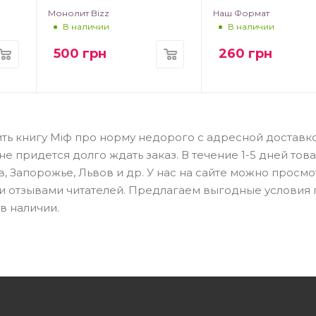
Монолит Bizz
Наш Формат
В наличии
В наличии
500
грн
260
грн
ить книгу Міф про норму недорого с адресной доставк
 придется долго ждать заказ. В течение 1-5 дней тов
в, Запорожье, Львов и др. У нас на сайте можно просмо
 и отзывами читателей. Предлагаем выгодные условия
в наличии.