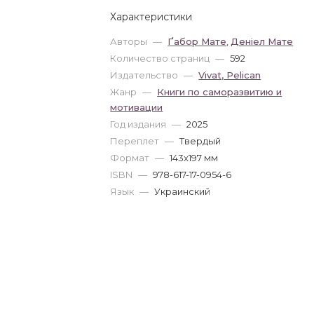
Характеристики
Авторы
—
Ґабор Мате
,
Деніел Мате
Количество страниц
—
592
Издательство
—
Vivat, Pelican
Жанр
—
Книги по саморазвитию и
мотивации
Год издания
—
2025
Переплет
—
Твердый
Формат
—
143x197 мм
ISBN
—
978-617-17-0954-6
Язык
—
Украинский