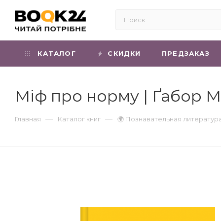
КАТАЛОГ
СКИДКИ
ПРЕДЗАКАЗ
Міф про норму | Ґабор М
—
—
Главная
Каталог книг
🌍 Познавательная литератур