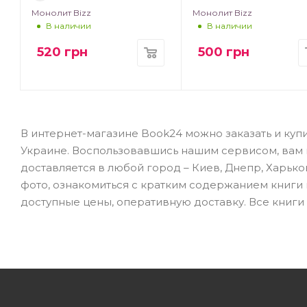
Монолит Bizz
Монолит Bizz
В наличии
В наличии
520
грн
500
грн
В интернет-магазине Book24 можно заказать и куп
Украине. Воспользовавшись нашим сервисом, вам не
доставляется в любой город – Киев, Днепр, Харько
фото, ознакомиться с кратким содержанием книги
доступные цены, оперативную доставку. Все книги 