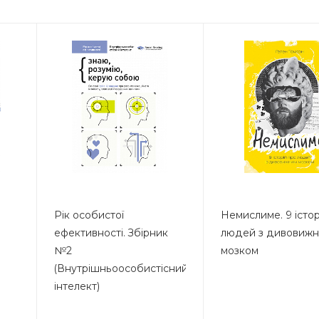
Рік особистої
Немислиме. 9 істор
ефективності. Збірник
людей з дивовиж
№2
мозком
(Внутрішньоособистісний
інтелект)