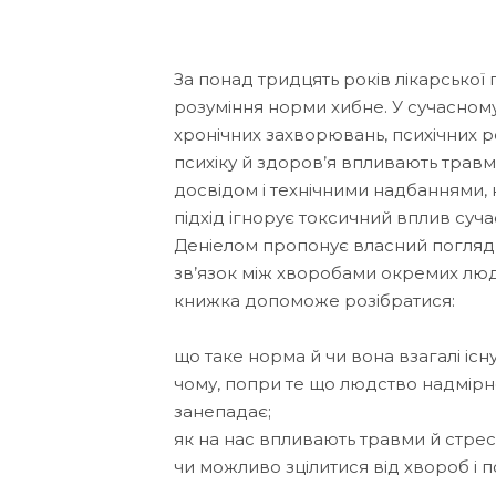
За понад тридцять років лікарської
розуміння норми хибне. У сучасному
хронічних захворювань, психічних р
психіку й здоров’я впливають травм
досвідом і технічними надбаннями,
підхід ігнорує токсичний вплив суча
Деніелом пропонує власний погляд
зв’язок між хворобами окремих люде
книжка допоможе розібратися:
що таке норма й чи вона взагалі існу
чому, попри те що людство надмірн
занепадає;
як на нас впливають травми й стрес
чи можливо зцілитися від хвороб і