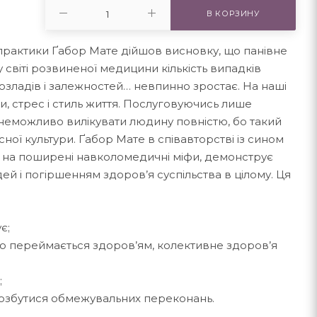
В КОРЗИНУ
 практики Ґабор Мате дійшов висновку, що панівне
 світі розвиненої медицини кількість випадків
озладів і залежностей… невпинно зростає. На наші
и, стрес і стиль життя. Послуговуючись лише
 неможливо вилікувати людину повністю, бо такий
сної культури. Ґабор Мате в співавторстві із сином
 на поширені навколомедичні міфи, демонструє
й і погіршенням здоров’я суспільства в цілому. Ця
є;
о переймається здоров’ям, колективне здоров’я
;
 позбутися обмежувальних переконань.