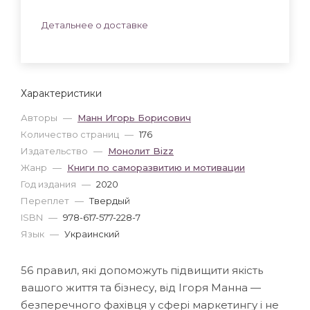
Детальнее о доставке
Характеристики
Авторы
—
Манн Игорь Борисович
Количество страниц
—
176
Издательство
—
Монолит Bizz
Жанр
—
Книги по саморазвитию и мотивации
Год издания
—
2020
Переплет
—
Твердый
ISBN
—
978-617-577-228-7
Язык
—
Украинский
56 правил, які допоможуть підвищити якість
вашого життя та бізнесу, від Ігоря Манна —
безперечного фахівця у сфері маркетингу і не