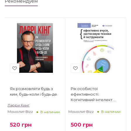
Рекомендуем
Як розмовляти будь з
Рік особистої
ким, будь-коли і будь-де
ефективності:
Когнітивний інтелект.
Ларри Кинг
Збірник №1
Монолит Bizz
Монолит Bizz
В наличии
В наличии
500
грн
520
грн