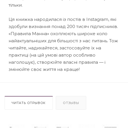
тільки.
Ця книжка народилася із постів в Instagram, які
здобули визнання понад 200 тисяч підписників.
«Правила Манна» охоплюють широке коло
найактуальніших для більшості з нас питань. Тож
читайте, надихайтеся, застосовуйте їх на
практиці (на цій умові автор особливо
наголошує), створюйте власні правила — і
змінюйте своє життя на краще!
ЧИТАТЬ ОТРЫВОК
ОТЗЫВЫ