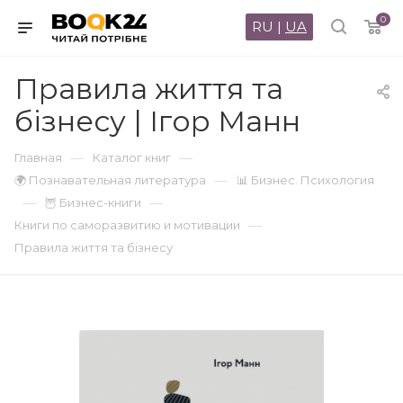
0
RU
|
UA
Правила життя та
бізнесу | Ігор Манн
—
—
Главная
Каталог книг
—
🌍 Познавательная литература
📊 Бизнес. Психология
—
—
🦉 Бизнес-книги
—
Книги по саморазвитию и мотивации
Правила життя та бізнесу