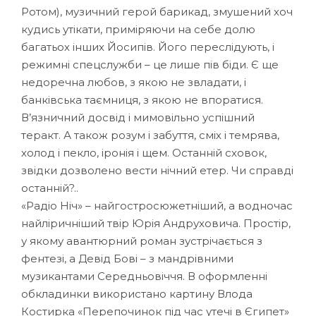
Ротом), музичний герой барикад, змушений хоч
кудись утікати, приміряючи на себе долю
багатьох інших Йосипів. Його переслідують, і
режимні спецслужби – це лише пів біди. Є ще
недоречна любов, з якою не звладати, і
банківська таємниця, з якою не впоратися.
В’язничний досвід і мимовільно успішний
теракт. А також розум і забуття, сміх і темрява,
холод і пекло, іронія і щем. Останній сховок,
звідки дозволено вести нічний етер. Чи справді
останній?..
«Радіо Ніч» – найгостросюжетніший, а водночас
найліричніший твір Юрія Андруховича. Простір,
у якому авантюрний роман зустрічається з
фентезі, а Девід Бові – з мандрівними
музикантами Середньовіччя. В оформленні
обкладинки використано картину Влода
Костирка «Перепочинок під час утечі в Єгипет»