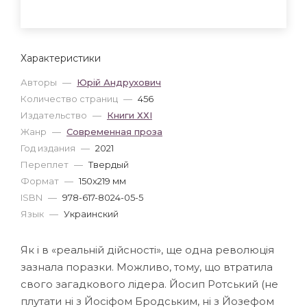
Характеристики
Авторы
—
Юрій Андрухович
Количество страниц
—
456
Издательство
—
Книги ХХІ
Жанр
—
Современная проза
Год издания
—
2021
Переплет
—
Твердый
Формат
—
150x219 мм
ISBN
—
978-617-8024-05-5
Язык
—
Украинский
Як і в «реальній дійсності», ще одна революція
зазнала поразки. Можливо, тому, що втратила
свого загадкового лідера. Йосип Ротський (не
плутати ні з Йосіфом Бродським, ні з Йозефом