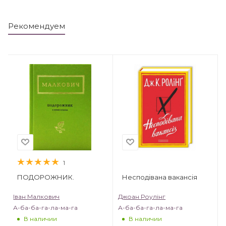
Рекомендуем
1
ПОДОРОЖНИК.
Несподівана вакансія
Іван Малкович
Джоан Роулінг
А-ба-ба-га-ла-ма-га
А-ба-ба-га-ла-ма-га
В наличии
В наличии