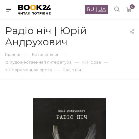
0
RU
|
UA
Радіо ніч | Юрій
Андрухович
—
—
Главная
Каталог книг
—
—
📒 Художественная литература
📜 Проза
—
⭐ Современная проза
Радіо ніч