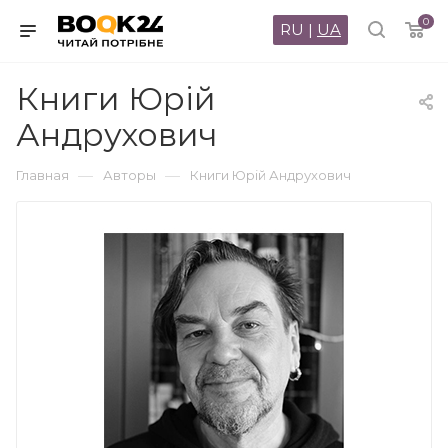
0
RU
|
UA
Книги Юрій
Андрухович
—
—
Главная
Авторы
Книги Юрій Андрухович