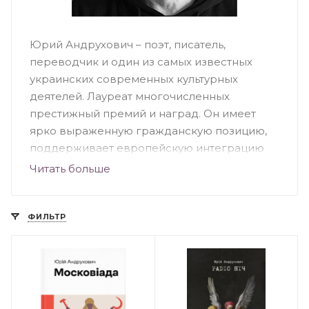
Юрий Андрухович – поэт, писатель,
переводчик и один из самых известных
украинских современных культурных
деятелей. Лауреат многочисленных
престижный премий и наград. Он имеет
ярко выраженную гражданскую позицию,
поддерживает европейскую интеграцию
Украины и активно занимается
Читать больше
общественной деятельностью. Его
произведение пользуются огромной
популярностью не только на территории
ФИЛЬТР
Украины, но и за рубежом.
Публицистические труды и книги автора
переводятся на множество языков и
издаются в большинстве стран Европы, а
западные критики называют Юрия