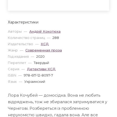
Характеристики
Авторы
—
Андрій Кокотюха
Количество страниц
—
288
Издательство
—
КСД
Жанр
—
Современная проза
Год издания
—
2020
Переплет
—
Твердый
Серия
—
Детективи КСД
ISBN
—
978-617-12-8097-7
Язык
—
Украинский
Лора Кочубей — домосідка. Вона не любить
відряджень, тож не збиралася затримуватися у
Чернігові. Розбереться із проблемною
нерухомістю швидко, гадала вона. Але все