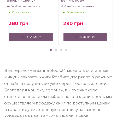
Валерий Шевчук
Іван Малкович
А-ба-ба-га-ла-ма-га
А-ба-ба-га-ла-ма-га
В наличии
В наличии
380
грн
290
грн
В КОРЗИНУ
В КОРЗИНУ
В интернет-магазине Book24 можно в считанные
минуты заказать книгу Розбите дзеркало в режиме
онлайн и получить ее уже через несколько дней.
Благодаря нашему сервису, вы очень скоро
станете владельцем выбранного издания, ведь мы
осуществляем продажу книг по доступным ценам
и гарантируем адресную доставку заказов по
Украине (в Киев, Харьков, Днепр, Львов,