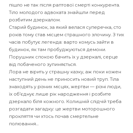
пішло не так після раптової смерті конкурента.
Тіло молодого адвоката знайшли перед
розбитим дзеркалом.
Старий будинок, за який велася суперечка, сто
років тому став місцем страшного злочину. З тих
часів побутує легенда: варто комусь зайти в
будинок, як там пробуджуються демони.
Порушник спокою бачить їх у дзеркалі, серце
від побаченого зупиняється.
Лора не вірить у страшну казку, аж поки кожен
наступний день не приносить новий труп. Тіла
знаходять у різних місцях, жертви — різні люди,
їх об’єднує лише рік народження і розбите
дзеркало біля кожного. Колишній слідчій треба
розгадати загадку: це жертви моторошного
прокляття чи хтось почав смертельне
полювання...