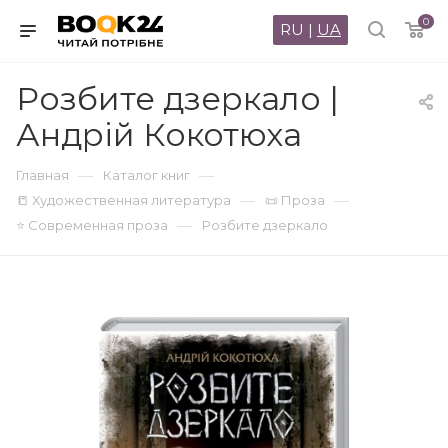
0
RU
|
UA
Розбите дзеркало |
Андрій Кокотюха
—
—
Главная
Каталог книг
—
—
📒 Художественная литература
📜 Проза
—
⭐ Современная проза
Розбите дзеркало