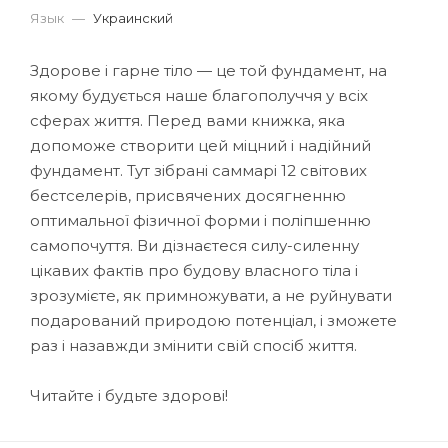
Язык
—
Украинский
Здорове і гарне тіло — це той фундамент, на
якому будується наше благополуччя у всіх
сферах життя. Перед вами книжка, яка
допоможе створити цей міцний і надійний
фундамент. Тут зібрані саммарі 12 світових
бестселерів, присвячених досягненню
оптимальної фізичної форми і поліпшенню
самопочуття. Ви дізнаєтеся силу-силенну
цікавих фактів про будову власного тіла і
зрозумієте, як примножувати, а не руйнувати
подарований природою потенціал, і зможете
раз і назавжди змінити свій спосіб життя.
Читайте і будьте здорові!