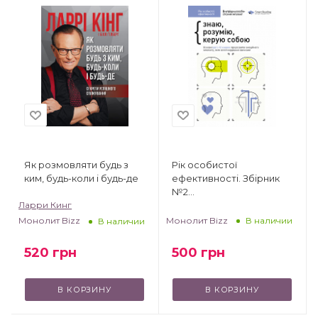
Як розмовляти будь з
Рік особистої
ким, будь-коли і будь-де
ефективності. Збірник
№2
Ларри Кинг
(Внутрішньоособистісний
інтелект)
Монолит Bizz
Монолит Bizz
В наличии
В наличии
520
грн
500
грн
В КОРЗИНУ
В КОРЗИНУ