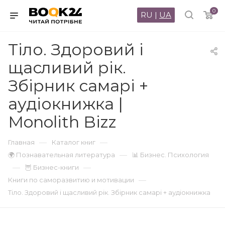
0
RU
|
UA
Тіло. Здоровий і
щасливий рік.
Збірник самарі +
аудіокнижка |
Monolith Bizz
—
—
Главная
Каталог книг
—
🌍 Познавательная литература
📊 Бизнес. Психология
—
—
🦉 Бизнес-книги
—
Книги по саморазвитию и мотивации
Тіло. Здоровий і щасливий рік. Збірник самарі + аудіокнижка