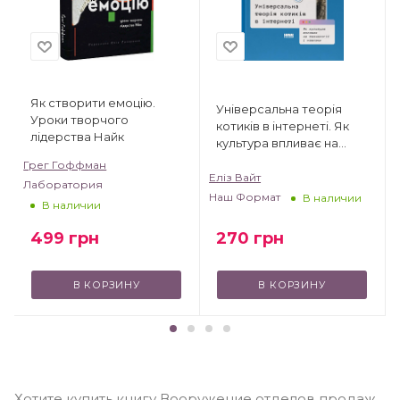
Як створити емоцію.
Універсальна теорія
Уроки творчого
котиків в інтернеті. Як
лідерства Найк
культура впливає на
технології і навпаки
Грег Гоффман
Еліз Вайт
Лаборатория
Наш Формат
В наличии
В наличии
499
грн
270
грн
В КОРЗИНУ
В КОРЗИНУ
Хотите купить книгу Вооружение отделов продаж.