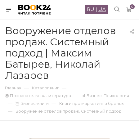
0
RU
|
UA
Вооружение отделов
продаж. Системный
подход | Максим
Батырев, Николай
Лазарев
—
—
Главная
Каталог книг
—
🌍 Познавательная литература
📊 Бизнес. Психология
—
—
🦉 Бизнес-книги
Книги про маркетинг и бренды
—
Вооружение отделов продаж. Системный подход