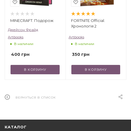
Проведите время со своими детьми весело
и с пользой!
MINECRAFT. Подорож
FORTNITE Official.
Хронологія 2
Джейсон Фрайд
Artbooks
Artbooks
В наличии
В наличии
350
грн
400
грн
В КОРЗИНУ
В КОРЗИНУ
ВЕРНУТЬСЯ В СПИСОК
КАТАЛОГ