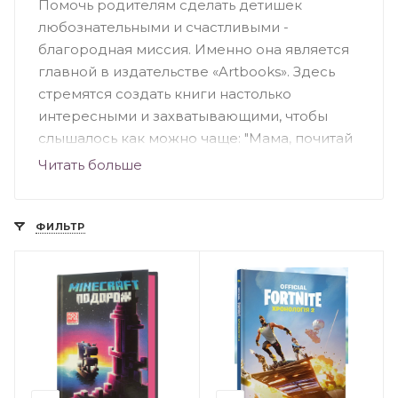
Помочь родителям сделать детишек
любознательными и счастливыми -
благородная миссия. Именно она является
главной в издательстве «Artbooks». Здесь
стремятся создать книги настолько
интересными и захватывающими, чтобы
слышалось как можно чаще: "Мама, почитай
мне еще!"
Читать больше
В ассортименте Вы найдете интересные и
яркие виммельбухи, развивающие
ФИЛЬТР
произведения, книги-игры и истории-
колыбельные. Интересный факт: хотя
издательство еще довольно молодое,
однако искусная работа его команды
неоднократно отмечалась на престижных
книжных конкурсах.