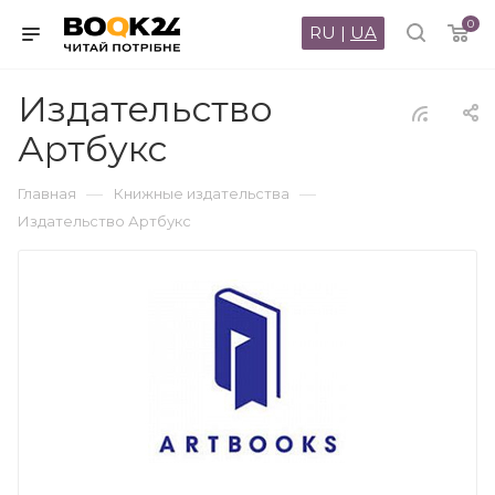
0
RU
|
UA
Издательство
Артбукс
—
—
Главная
Книжные издательства
Издательство Артбукс