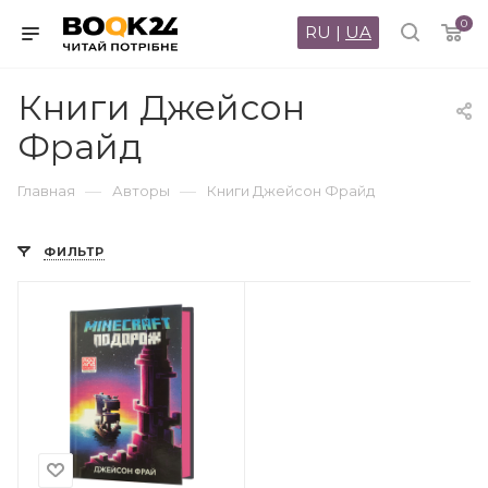
0
RU
|
UA
Книги Джейсон
Фрайд
—
—
Главная
Авторы
Книги Джейсон Фрайд
ФИЛЬТР