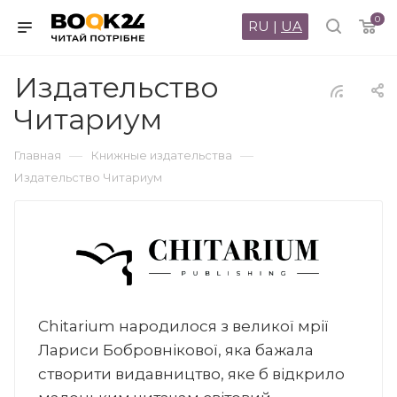
0
RU
|
UA
Издательство
Читариум
—
—
Главная
Книжные издательства
Издательство Читариум
Chitarium народилося з великої мрії
Лариси Бобровнікової, яка бажала
створити видавництво, яке б відкрило