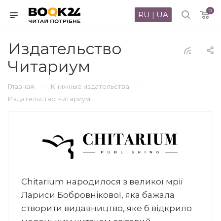
0
RU
|
UA
Издательство
Читариум
—
—
Главная
Книжные издательства
Издательство Читариум
Chitarium народилося з великої мрії
Лариси Бобровнікової, яка бажала
створити видавництво, яке б відкрило