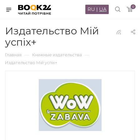
0
RU
|
UA
Издательство Мій
успіх+
—
—
Главная
Книжные издательства
Издательство Мій успіх+