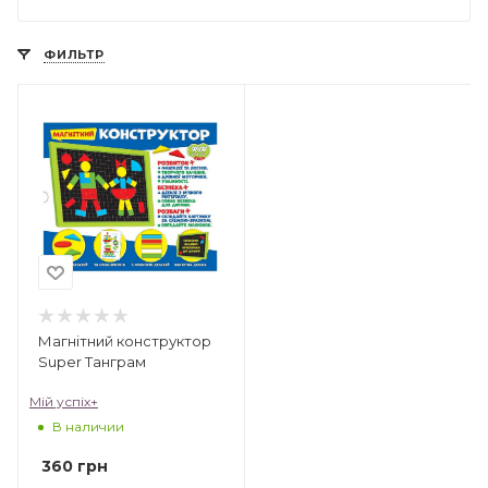
ФИЛЬТР
Магнітний конструктор
Super Танграм
Мій успіх+
В наличии
360
грн