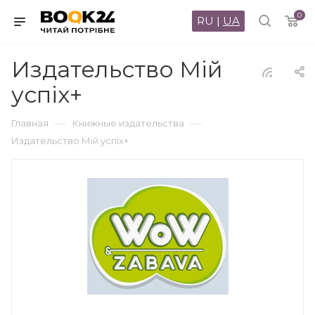
0
RU
|
UA
Издательство Мій
успіх+
—
—
Главная
Книжные издательства
Издательство Мій успіх+