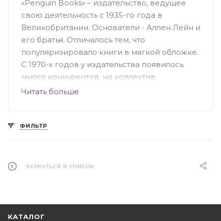
«Penguin Books» – издательство, ведущее
свою деятельность с 1935-го года в
Великобритании. Основатели - Аллен Лейн и
его братья. Отличалось тем, что
популяризировало книги в мягкой обложке.
С 1970-х годов у издательства появилось
много конкурентов, но коллектив
продолжал выпускать серьезные книги для
Читать больше
широкого круга читателей. Издательство
«Penguin» специализировалось на книжной
фантастике и научно-популярных
ФИЛЬТР
произведениях, особое значение несли
книги по культуре, науке, искусству и
политике Британии. На сегодняшний день
ВЕРНУТЬСЯ В СПИСОК
«Penguin Books» – это подразделение
группы «Penguin», принадлежащей
британскому издательству «Pearson».
КАТАЛОГ