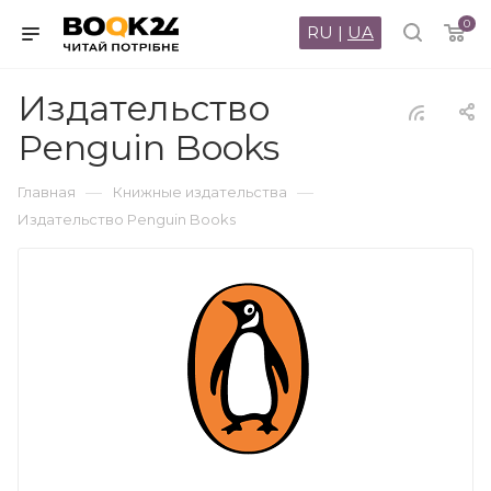
0
RU
|
UA
Издательство
Penguin Books
—
—
Главная
Книжные издательства
Издательство Penguin Books