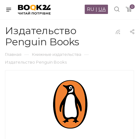
0
RU
|
UA
Издательство
Penguin Books
—
—
Главная
Книжные издательства
Издательство Penguin Books