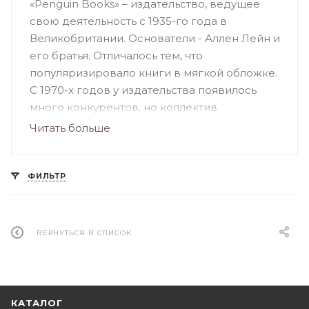
«Penguin Books» – издательство, ведущее
свою деятельность с 1935-го года в
Великобритании. Основатели - Аллен Лейн и
его братья. Отличалось тем, что
популяризировало книги в мягкой обложке.
С 1970-х годов у издательства появилось
много конкурентов, но коллектив
продолжал выпускать серьезные книги для
Читать больше
широкого круга читателей. Издательство
«Penguin» специализировалось на книжной
фантастике и научно-популярных
ФИЛЬТР
произведениях, особое значение несли
книги по культуре, науке, искусству и
политике Британии. На сегодняшний день
ВЕРНУТЬСЯ В СПИСОК
«Penguin Books» – это подразделение
группы «Penguin», принадлежащей
британскому издательству «Pearson».
КАТАЛОГ