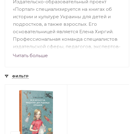
Издательско-образовательный проект
«Портал» специализируется на книгах об
истории и культуре Украины для детей и
подростков, а также взрослых. Его
основательницей является Елена Хиргий.
Профессиональная команда специалистов
издательской сферы, педагогов, экспертов-
историков, литературоведов,
Читать больше
иллюстраторов и авторов разрабатывает
образовательные материалы и книжные
серии, что призваны быть юным читателям
ФИЛЬТР
порталом в мир искусства, истории и
развития личности. Цель «Портала» -
воспитать новое поколение украинцев,
которые имеют независимое мышление и
творят будущее с пониманием прошлого.