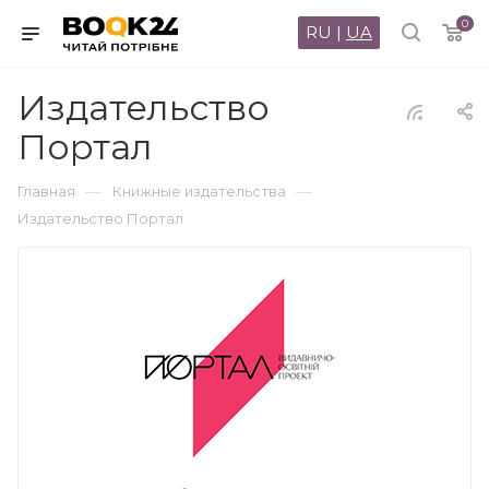
0
RU
|
UA
Издательство
Портал
—
—
Главная
Книжные издательства
Издательство Портал