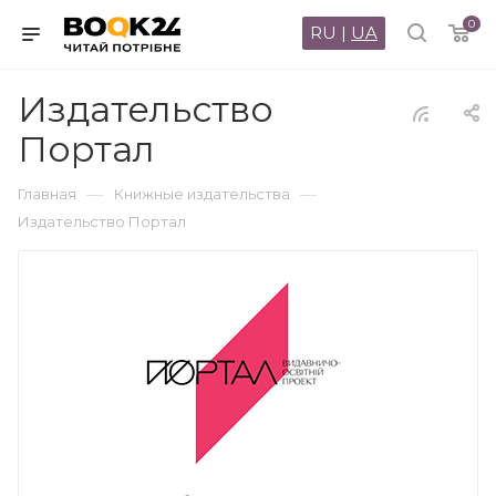
0
RU
|
UA
Издательство
Портал
—
—
Главная
Книжные издательства
Издательство Портал