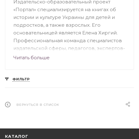
Издательско-образовательный проект
«Портал» специализируется на книгах об
истории и культуре Украины для детей и
подростков, а также взрослых. Его
основательницей является Елена Хиргий.
Профессиональная команда специалистов
издательской сферы, педагогов, экспертов-
историков, литературоведов,
Читать больше
иллюстраторов и авторов разрабатывает
образовательные материалы и книжные
серии, что призваны быть юным читателям
ФИЛЬТР
порталом в мир искусства, истории и
развития личности. Цель «Портала» -
воспитать новое поколение украинцев,
ВЕРНУТЬСЯ В СПИСОК
которые имеют независимое мышление и
творят будущее с пониманием прошлого.
КАТАЛОГ