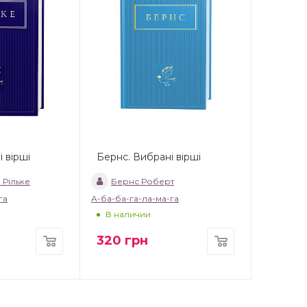
і вірші
Бернс. Вибрані вірші
 Рільке
Бернс Роберт
га
А-ба-ба-га-ла-ма-га
В наличии
320
грн