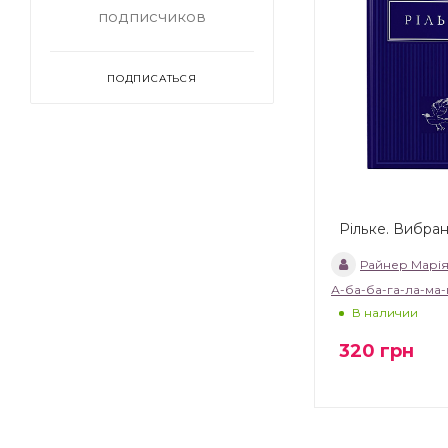
подписчиков
ПОДПИСАТЬСЯ
Рільке. Вибран
Райнер Марія
А-ба-ба-га-ла-ма-
В наличии
320
грн