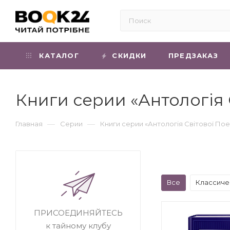
КАТАЛОГ
СКИДКИ
ПРЕДЗАКАЗ
Книги серии «Антологія С
—
—
Главная
Серии
Книги серии «Антологія Світової Поез
Все
Классиче
ПРИСОЕДИНЯЙТЕСЬ
к тайному клубу