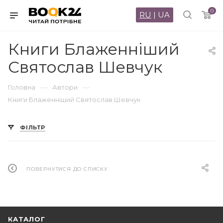
0
RU
|
UA
Книги Блаженніший
Святослав Шевчук
—
—
Головна
Автори
Книги Блаженніший Святослав Шевчук
ФІЛЬТР
ПОВЕРНУТИСЯ ДО СПИСКУ
КАТАЛОГ