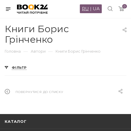
0
RU
|
UA
Книги Борис
Грінченко
—
—
Головна
Автори
Книги Борис Грінченко
ФІЛЬТР
ПОВЕРНУТИСЯ ДО СПИСКУ
КАТАЛОГ