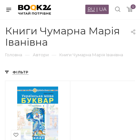
0
RU
|
UA
Книги Чумарна Марія
Іванівна
—
—
Головна
Автори
Книги Чумарна Марія Іванівна
ФІЛЬТР